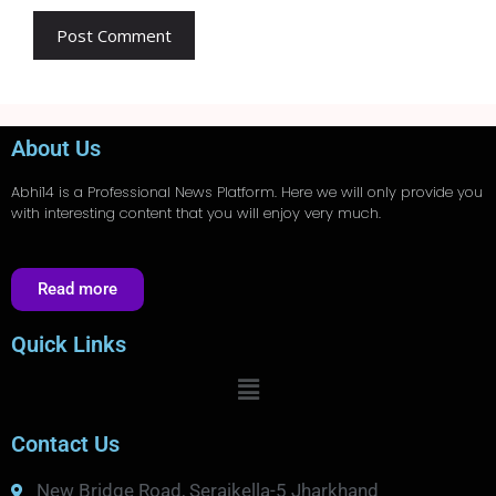
About Us
Abhi14
is a Professional
News
Platform. Here we will only provide you
with interesting content that you will enjoy very much.
Read more
Quick Links
Contact Us
New Bridge Road, Seraikella-5 Jharkhand