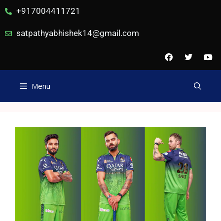
+917004411721
satpathyabhishek14@gmail.com
Menu