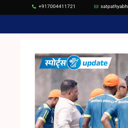
+917004411721
satpathyab