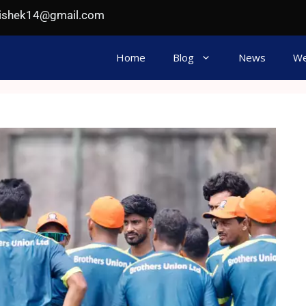
hishek14@gmail.com
Home
Blog
News
We