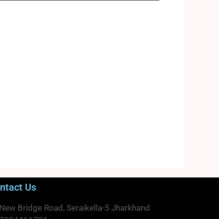
ntact Us
New Bridge Road, Seraikella-5 Jharkhand