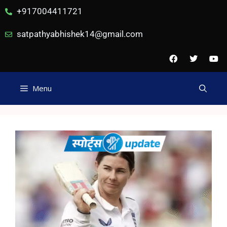
+917004411721
satpathyabhishek14@gmail.com
Menu