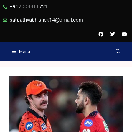
+917004411721
satpathyabhishek14@gmail.com
Menu