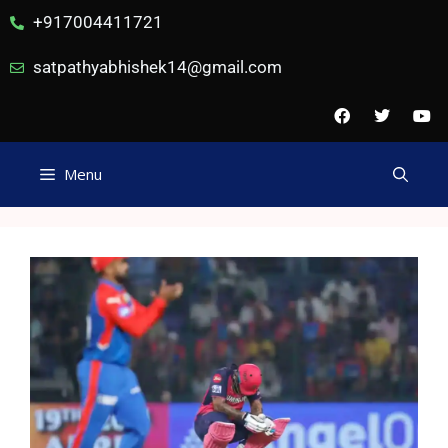
+917004411721
satpathyabhishek14@gmail.com
Menu