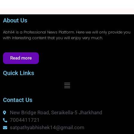
About Us
Abhi14
is a Professional
News
Platform. Here we will only provide you
with interesting content that you will enjoy very much.
Read more
Quick Links
Contact Us
New Bridge Road, Seraikella-5 Jharkhand
7004411721
satpathyabhishek14@gmail.com