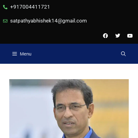
+917004411721
satpathyabhishek14@gmail.com
Menu