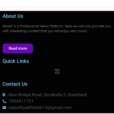
About Us
Abhi14
is a Professional
News
Platform. Here we will only provide you
with interesting content that you will enjoy very much.
Read more
Quick Links
Contact Us
New Bridge Road, Seraikella-5 Jharkhand
7004411721
satpathyabhishek14@gmail.com