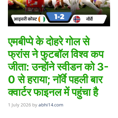
एमबीप्पे के दोहरे गोल से
फ्रांस ने फुटबॉल विश्व कप
जीता: उन्होंने स्वीडन को 3-
0 से हराया; नॉर्वे पहली बार
क्वार्टर फाइनल में पहुंचा है
1 July 2026
by
abhi14.com