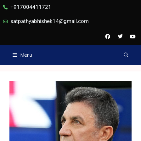
+917004411721
satpathyabhishek14@gmail.com
Menu