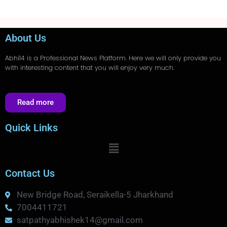
About Us
Abhi14
is a Professional
News
Platform. Here we will only provide you
with interesting content that you will enjoy very much.
Read more
Quick Links
Contact Us
New Bridge Road, Seraikella-5 Jharkhand
7004411721
satpathyabhishek14@gmail.com