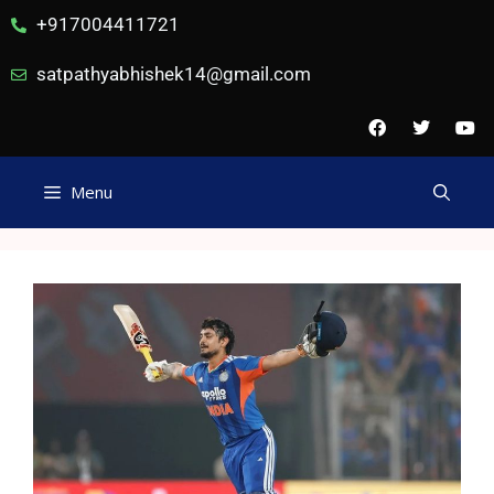
+917004411721
satpathyabhishek14@gmail.com
Menu