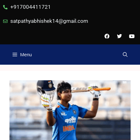
+917004411721
satpathyabhishek14@gmail.com
Menu