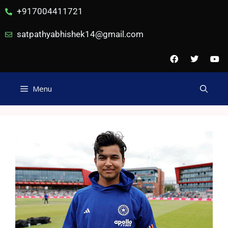
+917004411721
satpathyabhishek14@gmail.com
Menu