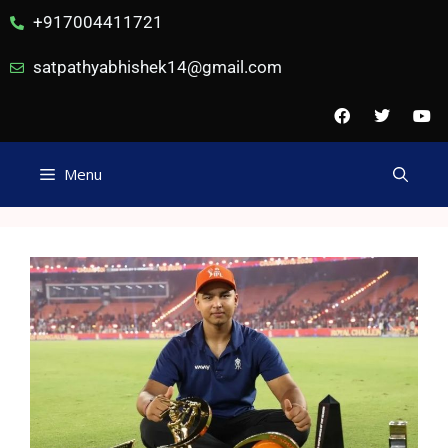
+917004411721
satpathyabhishek14@gmail.com
Menu