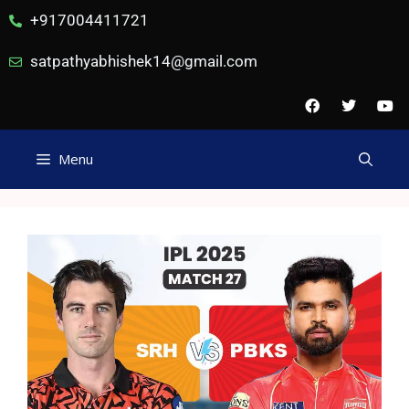
+917004411721
satpathyabhishek14@gmail.com
Menu