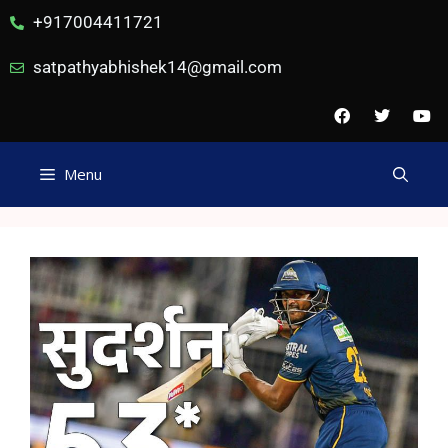
+917004411721
satpathyabhishek14@gmail.com
Menu