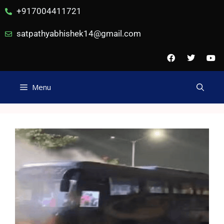
+917004411721
satpathyabhishek14@gmail.com
Menu