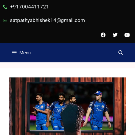
+917004411721
satpathyabhishek14@gmail.com
Menu