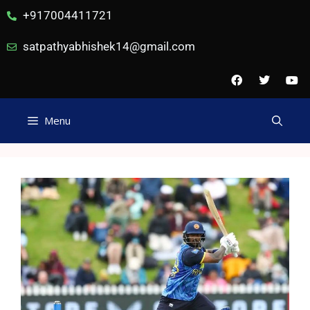
+917004411721
satpathyabhishek14@gmail.com
Menu