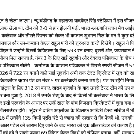
े खेला जाएगा। न्यू चंडीगढ़ के महाराजा यादवेंद्र सिंह स्टेडियम में इस सीज
लाफ खेला था. टीम को 2-0 से हार झेलनी पड़ी. भारत-अफगानिस्तान मैच आईसीसी व
बर 3 बल्लेबाज और तीसरे स्पिनर को लेकर भी कप्तान शुभमन गिल के मन में कुछ बड
ल और उप-कप्तान केएल राहुल पारी की शुरुआत करते दिखेंगे। राहुल ने पिछले 
ीएल में उन्होंने दिल्ली कैपिटल्स के लिए 593 रन बनाए. दूसरी ओर, जयसवाल
मौका मिल सकता है. नंबर 3 के लिए साई सुदर्शन और देवदत्त पडिक्कल के बीच प्
 कि पडिक्कल खेलेंगे। कर्नाटक के कप्तान पडिक्कल ने पिछले रणजी सीजन में 5 म
में 722 रन बनाने वाले साई सुदर्शन अभी तक टेस्ट क्रिकेट में खुद को साबित न
 विकेटकीपर ऋषभ पंत का नंबर 5 पर बल्लेबाजी करना तय है। पंत पर रहेंगी न
इंट्स के लिए 312 रन बनाए. खराब प्रदर्शन के बाद उनसे टेस्ट टीम की उप कप
ार बना हुआ है. 2018 में उनके डेब्यू के बाद से किसी भी बल्लेबाज ने भारत के लिए
ी प्रदर्शन के आधार पर उन्हें साल के पांच विजडन क्रिकेटरों में चुना गया थ
 ऑलराउंडर होंगे। सुंदर ने दक्षिण अफ्रीका के खिलाफ आखिरी टेस्ट सीरीज में भी
 में उन्होंने 135 किमी प्रति घंटे से ज्यादा की रफ्तार से गेंद फेंकी थी. उनक
ेजा और अक्षर पटेल को आराम दिए जाने के बाद भारत को एक ऑलराउंडर की तलाश है। 
र्ष दुबे ने सबसे ज्यादा 69 विकेट लेकर विदर्भ को चैंपियन बनाया. वहीं, मानव 