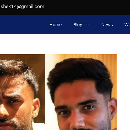
hishek14@gmail.com
Home
Blog
News
We