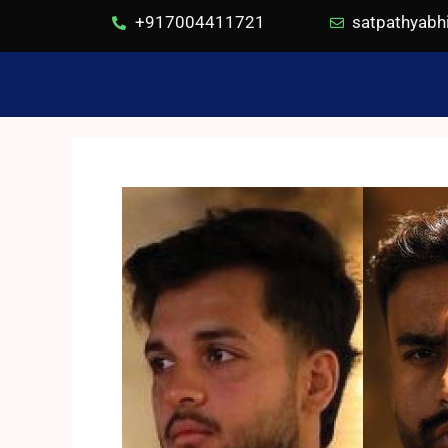
+917004411721
satpathyab