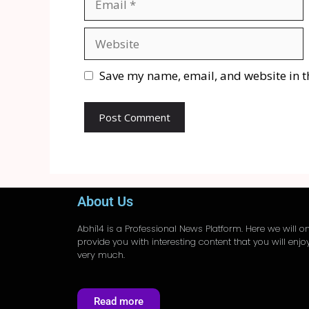
Save my name, email, and website in t
About Us
Abhi14
is a Professional
News
Platform. Here we will on
provide you with interesting content that you will enjo
very much.
Read more