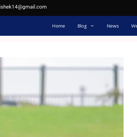
hishek14@gmail.com
Home
Blog
News
We