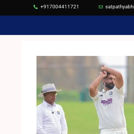
+917004411721
satpathyab