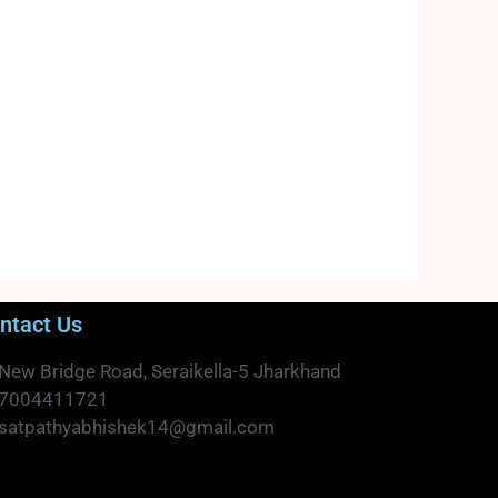
ntact Us
New Bridge Road, Seraikella-5 Jharkhand
7004411721
satpathyabhishek14@gmail.com