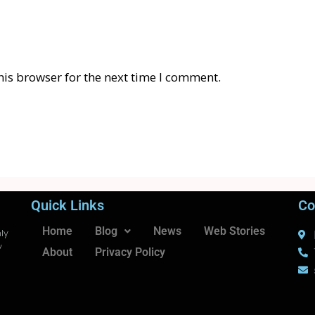
his browser for the next time I comment.
Quick Links
Co
Home
Blog
News
Web Stories
ly
y
About
Privacy Policy