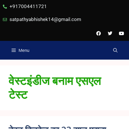
+917004411721
satpathyabhishek14@gmail.com
Menu
वेस्टइंडीज बनाम एसएल
टेस्ट