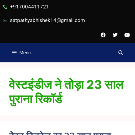
+917004411721
satpathyabhishek14@gmail.com
Menu
वेस्टइंडीज ने तोड़ा 23 साल
पुराना रिकॉर्ड