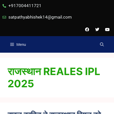
+917004411721
satpathyabhishek14@gmail.com
Menu
राजस्थान REALES IPL
2025