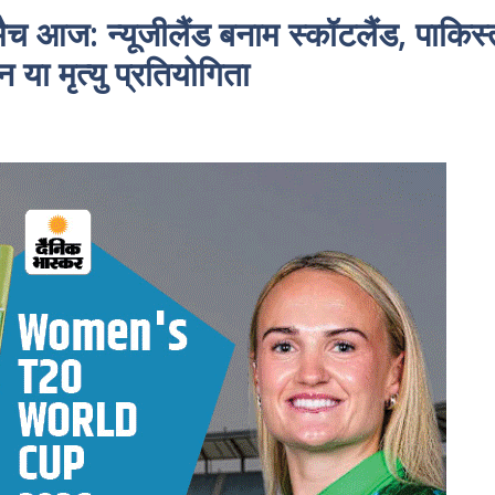
ैच आज: न्यूजीलैंड बनाम स्कॉटलैंड, पाकिस
या मृत्यु प्रतियोगिता