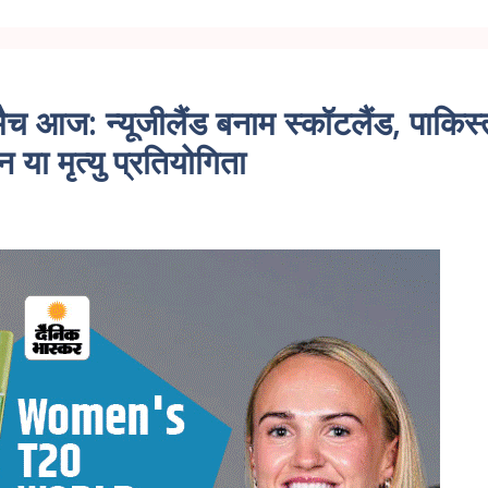
ैच आज: न्यूजीलैंड बनाम स्कॉटलैंड, पाकिस
या मृत्यु प्रतियोगिता