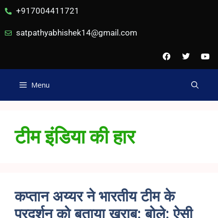
+917004411721
satpathyabhishek14@gmail.com
Menu
टीम इंडिया की हार
कप्तान अय्यर ने भारतीय टीम के
प्रदर्शन को बताया खराब: बोले: ऐसी