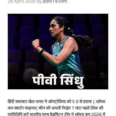
28 April 2026
by
abhi14.com
हिंदी समाचार खेल भारत ने ऑस्ट्रेलिया को 5 0 से हराया | थॉमस
कप क्वार्टर फाइनल; चीन की अगली भिड़ंत 1 घंटा पहले लिंक की
प्रतिलिपि करें भारतीय पुरुष बैडमिंटन टीम ने थॉमस कप 2026 में