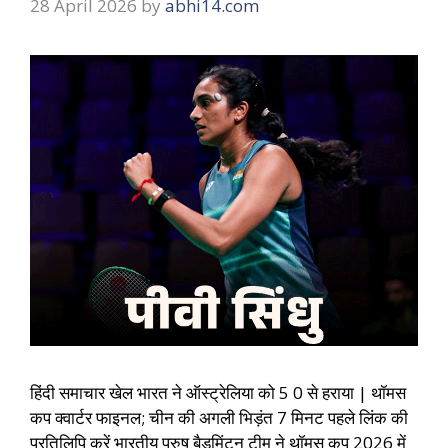
28 April 2026
by
abhi14.com
हिंदी समाचार खेल भारत ने ऑस्ट्रेलिया को 5 0 से हराया | थॉमस
कप क्वार्टर फाइनल; चीन की अगली भिड़ंत 7 मिनट पहले लिंक की
प्रतिलिपि करें भारतीय पुरुष बैडमिंटन टीम ने थॉमस कप 2026 में