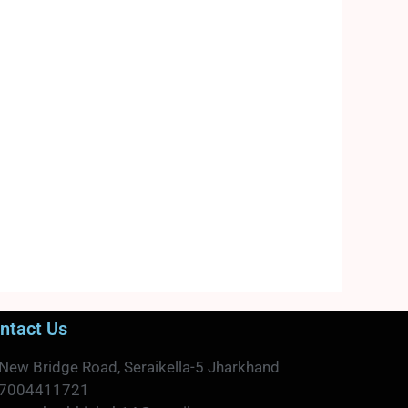
ntact Us
New Bridge Road, Seraikella-5 Jharkhand
7004411721