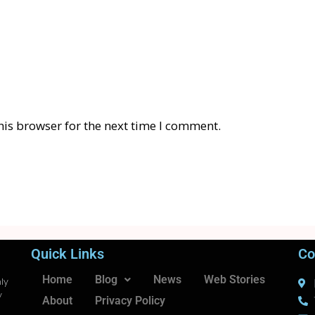
his browser for the next time I comment.
Quick Links
Co
Home
Blog
News
Web Stories
ly
y
About
Privacy Policy