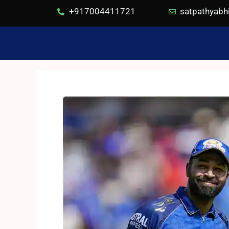
+917004411721
satpathyab