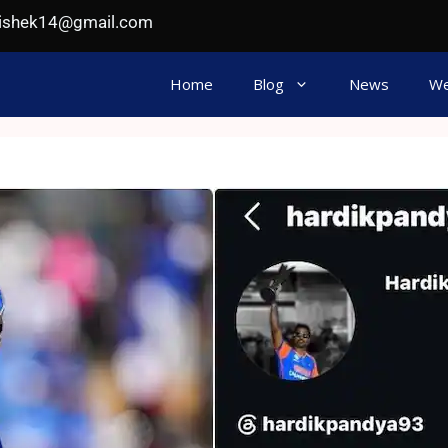
hishek14@gmail.com
Home
Blog
News
We