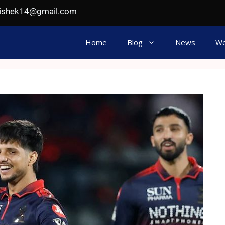
hishek14@gmail.com
Home
Blog
News
We