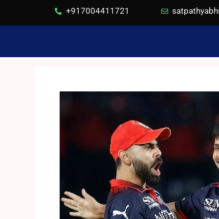
+917004411721
satpathyab